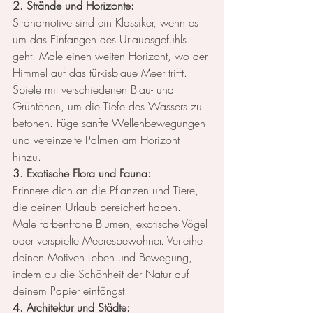
2. Strände und Horizonte:
Strandmotive sind ein Klassiker, wenn es 
um das Einfangen des Urlaubsgefühls 
geht. Male einen weiten Horizont, wo der 
Himmel auf das türkisblaue Meer trifft. 
Spiele mit verschiedenen Blau- und 
Grüntönen, um die Tiefe des Wassers zu 
betonen. Füge sanfte Wellenbewegungen 
und vereinzelte Palmen am Horizont 
hinzu.
3. Exotische Flora und Fauna:
Erinnere dich an die Pflanzen und Tiere, 
die deinen Urlaub bereichert haben. 
Male farbenfrohe Blumen, exotische Vögel 
oder verspielte Meeresbewohner. Verleihe 
deinen Motiven Leben und Bewegung, 
indem du die Schönheit der Natur auf 
deinem Papier einfängst.
4. Architektur und Städte: