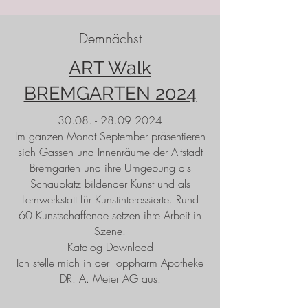
Demnächst
ART Walk
BREMGARTEN 2024
30.08. - 28.09.2024
Im ganzen Monat September präsentieren
sich Gassen und Innenräume der Altstadt
Bremgarten und ihre Umgebung als
Schauplatz bildender Kunst und als
Lernwerkstatt für Kunstinteressierte. Rund
60 Kunstschaffende setzen ihre Arbeit in
Szene.
Katalog Download
Ich stelle mich in der Toppharm Apotheke
DR. A. Meier AG aus.