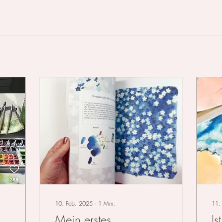
10. Feb. 2025
∙
1
Min.
11.
Mein erstes
Is