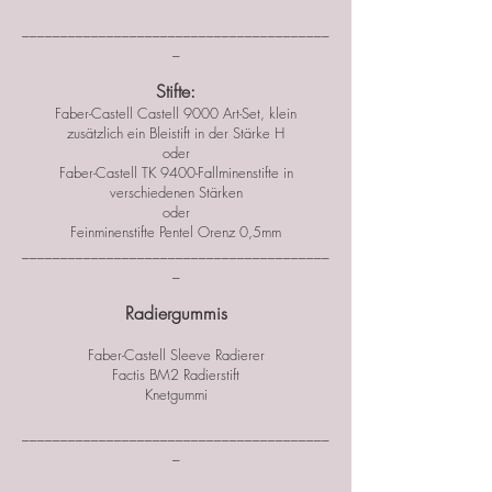
________________________________________
_
Stifte:
Faber-Castell Castell 9000 Art-Set, klein
zusätzlich ein Bleistift in der Stärke H
oder
Faber-Castell TK 9400-Fallminenstifte in
verschiedenen Stärken
oder
Feinminenstifte Pentel Orenz 0,5mm
________________________________________
_
Radiergummis
Faber-Castell Sleeve Radierer
Factis BM2 Radierstift
Knetgummi
________________________________________
_