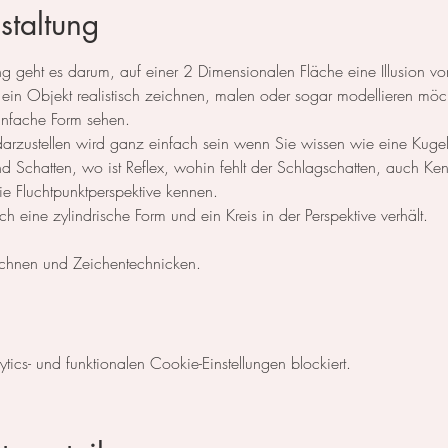
staltung
llung geht es darum, auf einer 2 Dimensionalen Fläche eine Illusion 
n Objekt realistisch zeichnen, malen oder sogar modellieren möcht
infache Form sehen.
 darzustellen wird ganz einfach sein wenn Sie wissen wie eine Kuge
und Schatten, wo ist Reflex, wohin fehlt der Schlagschatten, auch Kenn
e Fluchtpunktperspektive kennen.
 eine zylindrische Form und ein Kreis in der Perspektive verhält.
eichnen und Zeichentechnicken. 
cs- und funktionalen Cookie-Einstellungen blockiert.