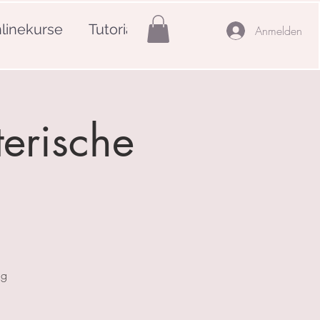
linekurse
Tutorials
Mehr
Anmelden
terische
ng