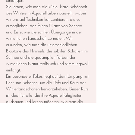
einfangen.
Sie lernen, wie man die kühle, klare Schönheit 
des Winters in Aquarellfarben darstellt, wobei 
wir uns auf Techniken konzentrieren, die es 
ermöglichen, den feinen Glanz von Schnee 
und Eis sowie die sanften Übergänge in der 
winterlichen Landschaft zu malen. Wir 
erkunden, wie man die unterschiedlichen 
Blautöne des Himmels, die subtilen Schatten im 
Schnee und die gedämpften Farben der 
winterlichen Natur realistisch und stimmungsvoll 
einfängt.
Ein besonderer Fokus liegt auf dem Umgang mit 
Licht und Schatten, um die Tiefe und Kälte der 
Winterlandschaften hervorzuheben. Dieser Kurs 
ist ideal für alle, die ihre Aquarellfähigkeiten 
ausbauen und lernen möchten, wie man die 
stille, manchmal dramatische Schönheit des 
Winters auf Papier bringt. 
Anfänger wie Fortgeschrittene sind…
Mehr anzeigen