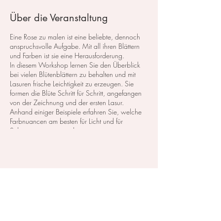
Über die Veranstaltung
Eine Rose zu malen ist eine beliebte, dennoch
anspruchsvolle Aufgabe. Mit all ihren Blättern
und Farben ist sie eine Herausforderung.
In diesem Workshop lernen Sie den Überblick
bei vielen Blütenblättern zu behalten und mit
Lasuren frische Leichtigkeit zu erzeugen. Sie
formen die Blüte Schritt für Schritt, angefangen
von der Zeichnung und der ersten Lasur.
Anhand einiger Beispiele erfahren Sie, welche
Farbnuancen am besten für Licht und für
Schatten geeignet sind.
​inkl. Softgetränke und Snacks.
Kurskosten: 110,- CHF inkl. das Material, zum
Diese Veranstaltung teilen
testen und probieren.
Zahlbar entweder in Bar vor Ort, oder mit
vorheriger Überweisung.
Für die Rechnung brauche ich ihre Adresse und