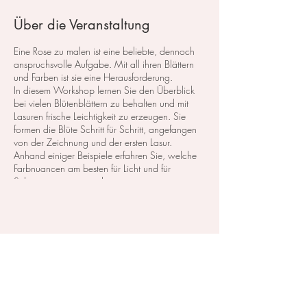
Über die Veranstaltung
Eine Rose zu malen ist eine beliebte, dennoch
anspruchsvolle Aufgabe. Mit all ihren Blättern
und Farben ist sie eine Herausforderung.
In diesem Workshop lernen Sie den Überblick
bei vielen Blütenblättern zu behalten und mit
Lasuren frische Leichtigkeit zu erzeugen. Sie
formen die Blüte Schritt für Schritt, angefangen
von der Zeichnung und der ersten Lasur.
Anhand einiger Beispiele erfahren Sie, welche
Farbnuancen am besten für Licht und für
Schatten geeignet sind.
​inkl. Softgetränke und Snacks.
Kurskosten: 110,- CHF inkl. das Material, zum
Diese Veranstaltung teilen
testen und probieren.
Zahlbar entweder in Bar vor Ort, oder mit
vorheriger Überweisung.
Für die Rechnung brauche ich ihre Adresse und