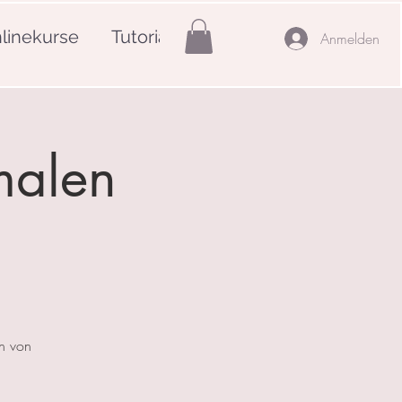
linekurse
Tutorials
Mehr
Anmelden
malen
en von