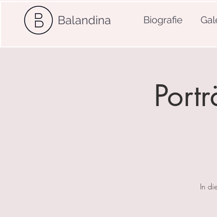
Balandina
Biografie
Gal
Port
In di