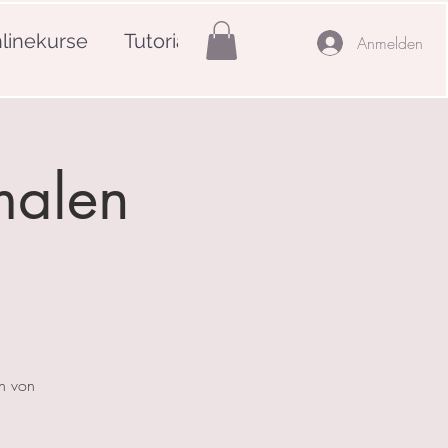
linekurse
Tutorials
Mehr
Anmelden
malen
en von