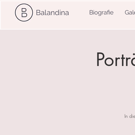
Balandina
Biografie
Gal
Port
In di