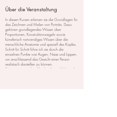
Über die Veranstaltung
In diesen Kursen erlernen sie die Grundlagen für
das Zeichnen und Malen von Porträts. Dazu
gehören grundlegendes Wissen über
Proportionen, Konstruktionsregeln sowie
künstlerisch notwendiges Wissen über die
menschliche Anatomie und speziell des Kopfes.
Schritt für Schritt führe ich sie durch die
einzelnen Punkte wie Augen, Nase und Lippen,
um anschliessend das Gesicht einer Person
realistisch darstellen zu können.
So eignen sie sich auf leichte Art und Weise das
erforderliche Wissen an und lernen auch, wie
sie das Gesicht eines Menschen in
verschiedenen Ansichten darstellen.
Diese Veranstaltung teilen
Der Kurs besteht aus 7 Themen zu je 3
Stunden.
Kosten:
- 525, CHF
Ein Eistieg ist jedezeit möglich.