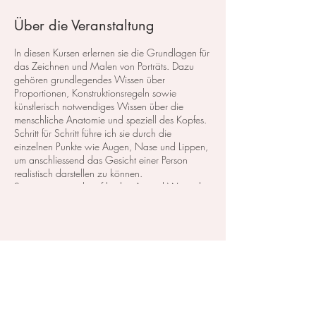
Über die Veranstaltung
In diesen Kursen erlernen sie die Grundlagen für
das Zeichnen und Malen von Porträts. Dazu
gehören grundlegendes Wissen über
Proportionen, Konstruktionsregeln sowie
künstlerisch notwendiges Wissen über die
menschliche Anatomie und speziell des Kopfes.
Schritt für Schritt führe ich sie durch die
einzelnen Punkte wie Augen, Nase und Lippen,
um anschliessend das Gesicht einer Person
realistisch darstellen zu können.
So eignen sie sich auf leichte Art und Weise das
erforderliche Wissen an und lernen auch, wie
sie das Gesicht eines Menschen in
verschiedenen Ansichten darstellen.
Diese Veranstaltung teilen
Der Kurs besteht aus 7 Themen zu je 3
Stunden.
Kosten:
- 525, CHF
Ein Eistieg ist jedezeit möglich.