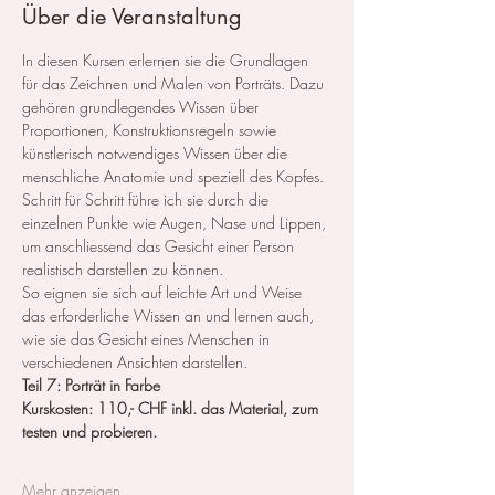
Über die Veranstaltung
In diesen Kursen erlernen sie die Grundlagen 
für das Zeichnen und Malen von Porträts. Dazu 
gehören grundlegendes Wissen über 
Proportionen, Konstruktionsregeln sowie 
künstlerisch notwendiges Wissen über die 
menschliche Anatomie und speziell des Kopfes.
Schritt für Schritt führe ich sie durch die 
einzelnen Punkte wie Augen, Nase und Lippen, 
um anschliessend das Gesicht einer Person 
realistisch darstellen zu können.
So eignen sie sich auf leichte Art und Weise 
das erforderliche Wissen an und lernen auch, 
wie sie das Gesicht eines Menschen in 
verschiedenen Ansichten darstellen.
Teil 7: Porträt in Farbe
Kurskosten: 110,- CHF inkl. das Material, zum 
testen und probieren.
Mehr anzeigen