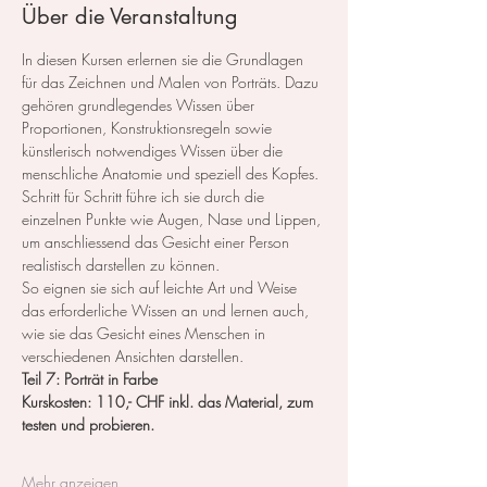
Über die Veranstaltung
In diesen Kursen erlernen sie die Grundlagen 
für das Zeichnen und Malen von Porträts. Dazu 
gehören grundlegendes Wissen über 
Proportionen, Konstruktionsregeln sowie 
künstlerisch notwendiges Wissen über die 
menschliche Anatomie und speziell des Kopfes.
Schritt für Schritt führe ich sie durch die 
einzelnen Punkte wie Augen, Nase und Lippen, 
um anschliessend das Gesicht einer Person 
realistisch darstellen zu können.
So eignen sie sich auf leichte Art und Weise 
das erforderliche Wissen an und lernen auch, 
wie sie das Gesicht eines Menschen in 
verschiedenen Ansichten darstellen.
Teil 7: Porträt in Farbe
Kurskosten: 110,- CHF inkl. das Material, zum 
testen und probieren.
Mehr anzeigen