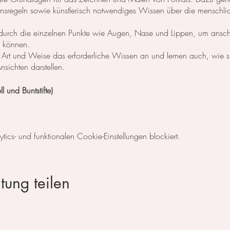
ionsregeln sowie künstlerisch notwendiges Wissen über die menschli
 sie durch die einzelnen Punkte wie Augen, Nase und Lippen, um ansc
zu können.
e Art und Weise das erforderliche Wissen an und lernen auch, wie s
sichten darstellen.
ll und Buntstifte)
s 7 Themen. ​
cs- und funktionalen Cookie-Einstellungen blockiert.
ntal
tung teilen
 zum testen und probieren zu Verfügung