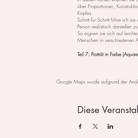
über Proportionen, Konstrukt
Kopfes.
Schritt für Schritt führe ich
Person realistisch darstellen 
So eignen sie sich auf leicht
Menschen in verschiedenen An
Teil 7: Porträt in Farbe (Aquare
Der komplette Kurs besteht au
Tag 1: Augen ​
Google Maps wurde aufgrund der Analyti
Tag 2: Nase
Tag 3: Lippen ​
Tag 4: Kopf Proportionen, Fro
Tag 5: Kopf im Profil
Diese Veranstal
Tag 6: Kopf geneigt
Tag 7: Porträt in Farbe
Im Atelier steht das Material