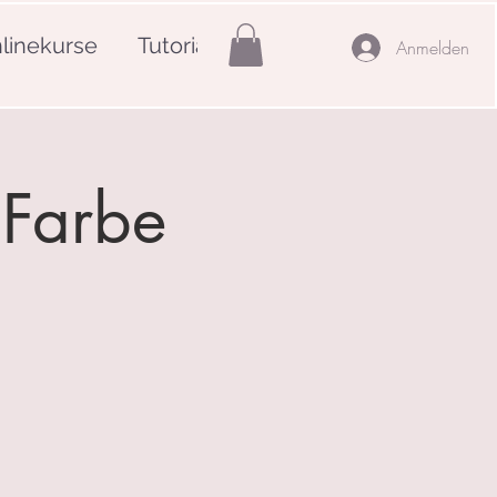
linekurse
Tutorials
Mehr
Anmelden
n Farbe