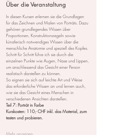
Über die Veranstaltung
In diesen Kursen erlernen sie die Grundlagen 
für das Zeichnen und Malen von Porträts. Dazu 
gehören grundlegendes Wissen über 
Proportionen, Konstruktionsregeln sowie 
künstlerisch notwendiges Wissen über die 
menschliche Anatomie und speziell des Kopfes.
Schritt für Schritt führe ich sie durch die 
einzelnen Punkte wie Augen, Nase und Lippen, 
um anschliessend das Gesicht einer Person 
realistisch darstellen zu können.
So eignen sie sich auf leichte Art und Weise 
das erforderliche Wissen an und lernen auch, 
wie sie das Gesicht eines Menschen in 
verschiedenen Ansichten darstellen.
Teil 7: Porträt in Farbe
Kurskosten: 110,- CHF inkl. das Material, zum 
testen und probieren.
Mehr anzeigen