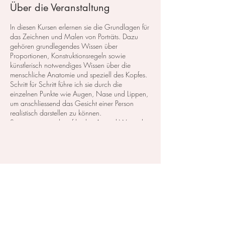
Über die Veranstaltung
In diesen Kursen erlernen sie die Grundlagen für
das Zeichnen und Malen von Porträts. Dazu
gehören grundlegendes Wissen über
Proportionen, Konstruktionsregeln sowie
künstlerisch notwendiges Wissen über die
menschliche Anatomie und speziell des Kopfes.
Schritt für Schritt führe ich sie durch die
einzelnen Punkte wie Augen, Nase und Lippen,
um anschliessend das Gesicht einer Person
realistisch darstellen zu können.
So eignen sie sich auf leichte Art und Weise das
erforderliche Wissen an und lernen auch, wie
sie das Gesicht eines Menschen in
verschiedenen Ansichten darstellen.
Diese Veranstaltung teilen
Teil 7: Porträt in Farbe
Anmeldung ist über das Formular, Telefonisch
(079 859 49 33) oder per eMail
(
kontakt@irina-balandina.com
)