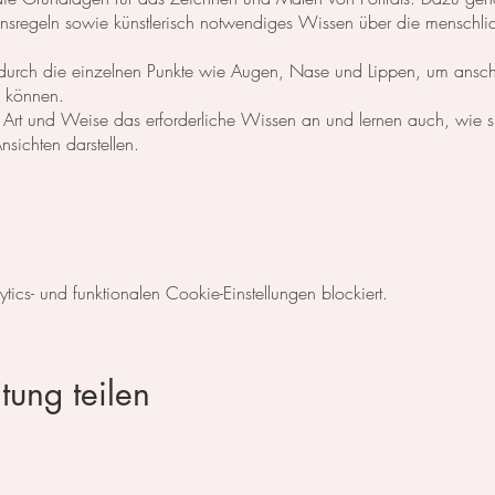
ionsregeln sowie künstlerisch notwendiges Wissen über die menschli
 sie durch die einzelnen Punkte wie Augen, Nase und Lippen, um ansc
zu können.
e Art und Weise das erforderliche Wissen an und lernen auch, wie s
sichten darstellen.
lar, Telefonisch (079 859 49 33) oder per eMail (
kontakt@irina-b
cs- und funktionalen Cookie-Einstellungen blockiert.
tung teilen