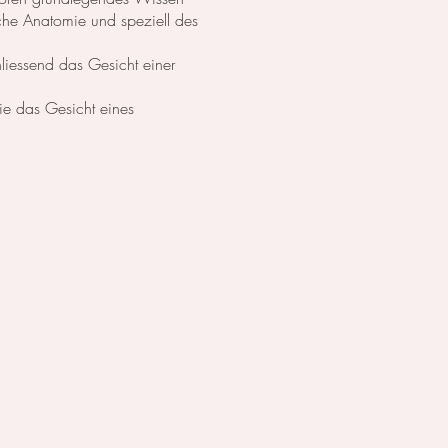
che Anatomie und speziell des
hliessend das Gesicht einer
ie das Gesicht eines
alandina.com
)