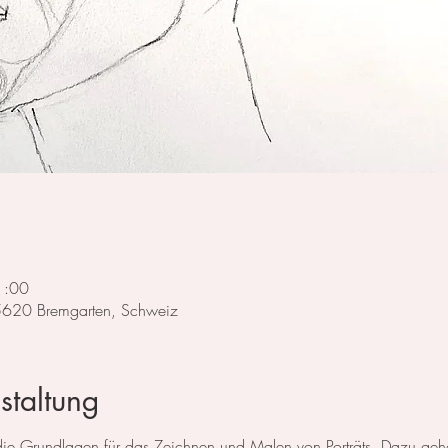
1:00
 5620 Bremgarten, Schweiz
staltung
e die Grundlagen für das Zeichnen und Malen von Porträts. Dazu g