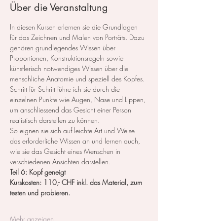
Über die Veranstaltung
In diesen Kursen erlernen sie die Grundlagen 
für das Zeichnen und Malen von Porträts. Dazu 
gehören grundlegendes Wissen über 
Proportionen, Konstruktionsregeln sowie 
künstlerisch notwendiges Wissen über die 
menschliche Anatomie und speziell des Kopfes.
Schritt für Schritt führe ich sie durch die 
einzelnen Punkte wie Augen, Nase und Lippen, 
um anschliessend das Gesicht einer Person 
realistisch darstellen zu können.
So eignen sie sich auf leichte Art und Weise 
das erforderliche Wissen an und lernen auch, 
wie sie das Gesicht eines Menschen in 
verschiedenen Ansichten darstellen.
Teil 6: Kopf geneigt
Kurskosten: 110,- CHF inkl. das Material, zum 
testen und probieren.
Mehr anzeigen