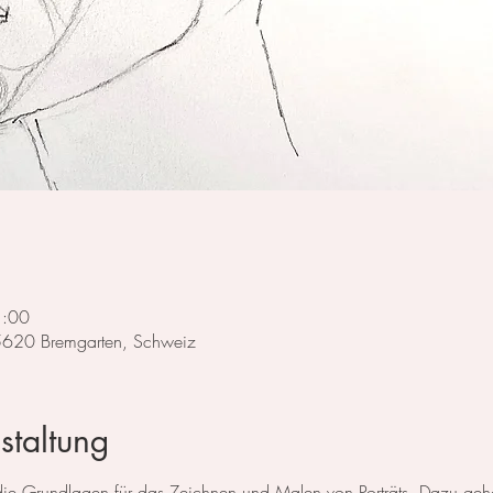
1:00
 5620 Bremgarten, Schweiz
staltung
e die Grundlagen für das Zeichnen und Malen von Porträts. Dazu g