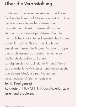
Über die Veranstaltung
In diesen Kursen erlernen sie die Grundlagen 
für das Zeichnen und Malen von Porträts. Dazu 
gehören grundlegendes Wissen über 
Proportionen, Konstruktionsregeln sowie 
künstlerisch notwendiges Wissen über die 
menschliche Anatomie und speziell des Kopfes.
Schritt für Schritt führe ich sie durch die 
einzelnen Punkte wie Augen, Nase und Lippen, 
um anschliessend das Gesicht einer Person 
realistisch darstellen zu können.
So eignen sie sich auf leichte Art und Weise 
das erforderliche Wissen an und lernen auch, 
wie sie das Gesicht eines Menschen in 
verschiedenen Ansichten darstellen.
Teil 6: Kopf geneigt
Kurskosten: 110,- CHF inkl. das Material, zum 
testen und probieren.
Mehr anzeigen