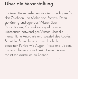
Über die Veranstaltung
In diesen Kursen erlernen sie die Grundlagen für
das Zeichnen und Malen von Porträts. Dazu
gehören grundlegendes Wissen über
Proportionen, Konstruktionsregeln sowie
künstlerisch notwendiges Wissen über die
menschliche Anatomie und speziell des Kopfes.
Schritt für Schritt führe ich sie durch die
einzelnen Punkte wie Augen, Nase und Lippen,
um anschliessend das Gesicht einer Person
realistisch darstellen zu können.
So eignen sie sich auf leichte Art und Weise das
erforderliche Wissen an und lernen auch, wie
sie das Gesicht eines Menschen in
verschiedenen Ansichten darstellen.
Diese Veranstaltung teilen
Teil 5: Kopf im Profil
Der komplette Kurs besteht aus 7 Themen. ​
Tag 1: Augen ​
Tag 2: Nase
Tag 3: Lippen ​