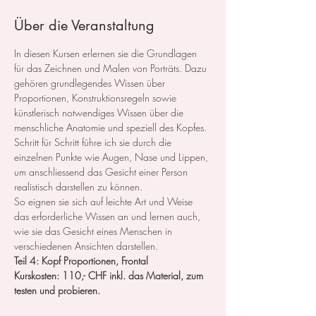
Über die Veranstaltung
In diesen Kursen erlernen sie die Grundlagen 
für das Zeichnen und Malen von Porträts. Dazu 
gehören grundlegendes Wissen über 
Proportionen, Konstruktionsregeln sowie 
künstlerisch notwendiges Wissen über die 
menschliche Anatomie und speziell des Kopfes.
Schritt für Schritt führe ich sie durch die 
einzelnen Punkte wie Augen, Nase und Lippen, 
um anschliessend das Gesicht einer Person 
realistisch darstellen zu können.
So eignen sie sich auf leichte Art und Weise 
das erforderliche Wissen an und lernen auch, 
wie sie das Gesicht eines Menschen in 
verschiedenen Ansichten darstellen.
Teil 4: Kopf Proportionen, Frontal 
Kurskosten: 110,- CHF inkl. das Material, zum 
testen und probieren.