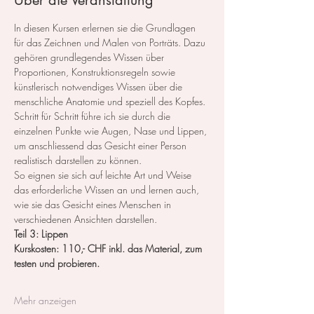
Über die Veranstaltung
In diesen Kursen erlernen sie die Grundlagen 
für das Zeichnen und Malen von Porträts. Dazu 
gehören grundlegendes Wissen über 
Proportionen, Konstruktionsregeln sowie 
künstlerisch notwendiges Wissen über die 
menschliche Anatomie und speziell des Kopfes.
Schritt für Schritt führe ich sie durch die 
einzelnen Punkte wie Augen, Nase und Lippen, 
um anschliessend das Gesicht einer Person 
realistisch darstellen zu können.
So eignen sie sich auf leichte Art und Weise 
das erforderliche Wissen an und lernen auch, 
wie sie das Gesicht eines Menschen in 
verschiedenen Ansichten darstellen.
Teil 3: Lippen
Kurskosten: 110,- CHF inkl. das Material, zum 
testen und probieren.
Mehr anzeigen