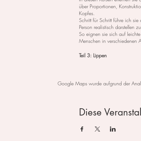
über Proportionen, Konstrukt
Kopfes.
Schritt für Schritt führe ich
Person realistisch darstellen 
So eignen sie sich auf leicht
Menschen in verschiedenen An
Teil 3: Lippen
Der komplette Kurs besteht au
Tag 1: Augen ​
Google Maps wurde aufgrund der Analyti
Tag 2: Nase
Tag 3: Lippen ​
Tag 4: Kopf Proportionen, Fro
Tag 5: Kopf im Profil
Diese Veranstal
Tag 6: Kopf geneigt
Tag 7: Porträt in Farbe
Im Atelier steht das Material