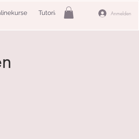
linekurse
Tutorials
Mehr
Anmelden
en