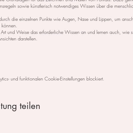
ionsregeln sowie künstlerisch notwendiges Wissen über die menschli
 sie durch die einzelnen Punkte wie Augen, Nase und Lippen, um ansc
zu können.
e Art und Weise das erforderliche Wissen an und lernen auch, wie s
sichten darstellen.
s 7 Themen. ​
cs- und funktionalen Cookie-Einstellungen blockiert.
ntal
tung teilen
 zum testen und probieren zu Verfügung