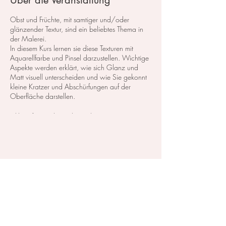
Über die Veranstaltung
Obst und Früchte, mit samtiger und/oder
glänzender Textur, sind ein beliebtes Thema in
der Malerei.
In diesem Kurs lernen sie diese Texturen mit
Aquarellfarbe und Pinsel darzustellen. Wichtige
Aspekte werden erklärt, wie sich Glanz und
Matt visuell unterscheiden und wie Sie gekonnt
kleine Kratzer und Abschürfungen auf der
Oberfläche darstellen.
​inkl. Softgetränke und Snacks.
Kurskosten: 110,- CHF inkl. das Material, zum
testen und probieren.
Diese Veranstaltung teilen
Zahlbar entweder in Bar vor Ort, oder mit
vorheriger Überweisung.
Für die Rechnung brauche ich ihre Adresse und
den Namen.
Materialien: Alle Materialien stehen zum
ausprobieren im Atelier zu verfügung.