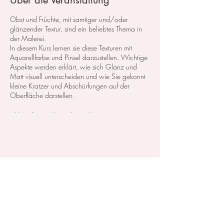
Über die Veranstaltung
Obst und Früchte, mit samtiger und/oder
glänzender Textur, sind ein beliebtes Thema in
der Malerei.
In diesem Kurs lernen sie diese Texturen mit
Aquarellfarbe und Pinsel darzustellen. Wichtige
Aspekte werden erklärt, wie sich Glanz und
Matt visuell unterscheiden und wie Sie gekonnt
kleine Kratzer und Abschürfungen auf der
Oberfläche darstellen.
​inkl. Softgetränke und Snacks.
Kurskosten: 110,- CHF inkl. das Material, zum
testen und probieren.
Diese Veranstaltung teilen
Zahlbar entweder in Bar vor Ort, oder mit
vorheriger Überweisung.
Für die Rechnung brauche ich ihre Adresse und
den Namen.
Materialien: Alle Materialien stehen zum
ausprobieren im Atelier zu verfügung.