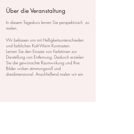
Über die Veranstaltung
In diesem Tageskurs lernen Sie perspektivisch zu
malen.
Wir befassen uns mit Helligkeitsunterschieden
und farblichen Kalt-Warm Kontrasten.
Lernen Sie den Einsatz von Farbtönen zur
Darstellung von Entfernung. Dadurch erzielen
Sie die gewünschte Raumwirkung und Ihre
Bilder wirken stimmungsvoll und
dreidimensional. Anschließend malen wir ein
Motiv, in dem wir das Gelernte umsetzen.
​Es wird mit Aquarellfarben gemalt. Diese
prinzipiellen Grundkenntnisse werden nicht nur
in der Aquarellmalerei verwendet.
Diese Veranstaltung teilen
​inkl. Softgetränke und Snacks.
Kurskosten: 110,- CHF inkl. das Material, zum
testen und probieren.