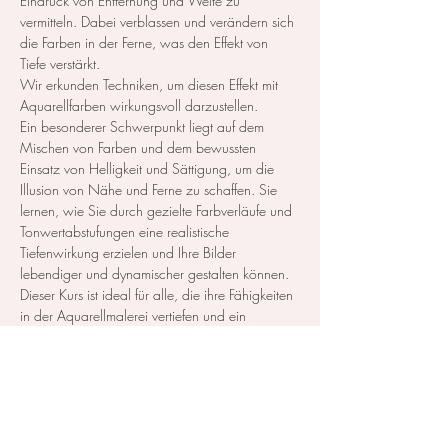
Eindruck von Entfernung und Weite zu 
vermitteln. Dabei verblassen und verändern sich 
die Farben in der Ferne, was den Effekt von 
Tiefe verstärkt.
Wir erkunden Techniken, um diesen Effekt mit 
Aquarellfarben wirkungsvoll darzustellen. 
Ein besonderer Schwerpunkt liegt auf dem 
Mischen von Farben und dem bewussten 
Einsatz von Helligkeit und Sättigung, um die 
Illusion von Nähe und Ferne zu schaffen. Sie 
lernen, wie Sie durch gezielte Farbverläufe und 
Tonwertabstufungen eine realistische 
Tiefenwirkung erzielen und Ihre Bilder 
lebendiger und dynamischer gestalten können.
Dieser Kurs ist ideal für alle, die ihre Fähigkeiten 
in der Aquarellmalerei vertiefen und ein 
besseres Verständnis für die Anwendung der 
Luft- und Farbperspektive entwickeln möchten. 
Egal ob…
Mehr anzeigen