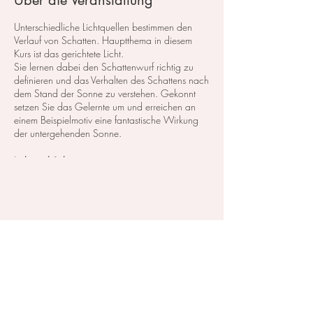
Über die Veranstaltung
Unterschiedliche Lichtquellen bestimmen den
Verlauf von Schatten. Hauptthema in diesem
Kurs ist das gerichtete Licht.
Sie lernen dabei den Schattenwurf richtig zu
definieren und das Verhalten des Schattens nach
dem Stand der Sonne zu verstehen. Gekonnt
setzen Sie das Gelernte um und erreichen an
einem Beispielmotiv eine fantastische Wirkung
der untergehenden Sonne.
Licht und Schatten
Kurskosten: 95,- CHF
Oder buchen Sie diesen Kurs mit einem
Preispaket
Diese Veranstaltung teilen
Im Atelier steht das Material zum testen und
probieren zu Verfügung.
Zahlbar entweder mit Twint, PayPal, Kreditkarte,
vorheriger Überweisung oder in Bar vor Ort.