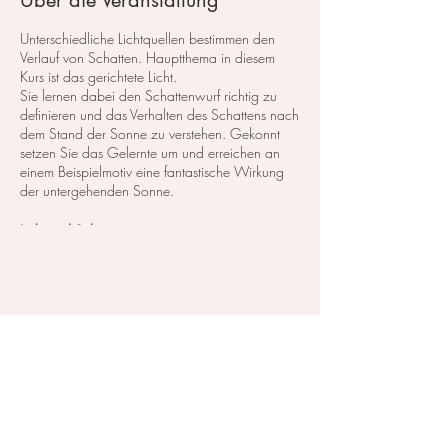
Über die Veranstaltung
Unterschiedliche Lichtquellen bestimmen den
Verlauf von Schatten. Hauptthema in diesem
Kurs ist das gerichtete Licht.
Sie lernen dabei den Schattenwurf richtig zu
definieren und das Verhalten des Schattens nach
dem Stand der Sonne zu verstehen. Gekonnt
setzen Sie das Gelernte um und erreichen an
einem Beispielmotiv eine fantastische Wirkung
der untergehenden Sonne.
Licht und Schatten
Anmeldung ist über das Formular, Telefonisch
(079 859 49 33) oder per eMail
(
kontakt@irina-balandina.com
)
Diese Veranstaltung teilen