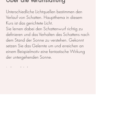
Über die Veranstaltung
Unterschiedliche Lichtquellen bestimmen den
Verlauf von Schatten. Hauptthema in diesem
Kurs ist das gerichtete Licht.
Sie lernen dabei den Schattenwurf richtig zu
definieren und das Verhalten des Schattens nach
dem Stand der Sonne zu verstehen. Gekonnt
setzen Sie das Gelernte um und erreichen an
einem Beispielmotiv eine fantastische Wirkung
der untergehenden Sonne.
Licht und Schatten
Anmeldung ist über das Formular, Telefonisch
(079 859 49 33) oder per eMail
(
kontakt@irina-balandina.com
)
Diese Veranstaltung teilen