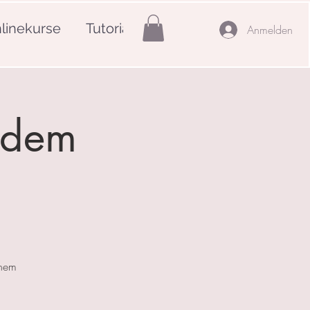
linekurse
Tutorials
Mehr
Anmelden
f dem
inem