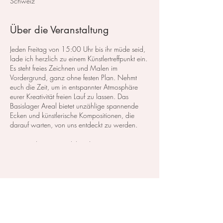
Schweiz
Über die Veranstaltung
Jeden Freitag von 15:00 Uhr bis ihr müde seid,
lade ich herzlich zu einem Künstlertreffpunkt ein.
Es steht freies Zeichnen und Malen im
Vordergrund, ganz ohne festen Plan. Nehmt
euch die Zeit, um in entspannter Atmosphäre
eurer Kreativität freien Lauf zu lassen. Das
Basislager Areal bietet unzählige spannende
Ecken und künstlerische Kompositionen, die
darauf warten, von uns entdeckt zu werden.
Mein Ziel ist es, eine lebendige
Künstlercommunity zu schaffen, in der
inspirierender Austausch und Gespräche
stattfinden.
Bitte bringt eure eigenen Materialien mit, die
Diese Veranstaltung teilen
zum Zeichnen und Malen im Freien passen. Ich
persönlich werde mit meinem Aquarellkasten
und Sketchbook unterwegs sein. Jeder kann
seine eigene Technik verwenden und beliebige