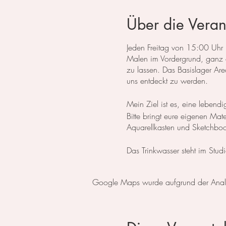
Über die Veran
Jeden Freitag von 15:00 Uhr bi
Malen im Vordergrund, ganz oh
zu lassen. Das Basislager Ar
uns entdeckt zu werden.
Mein Ziel ist es, eine lebend
Bitte bringt eure eigenen Ma
Aquarellkasten und Sketchboo
Das Trinkwasser steht im Studi
darf.
Ich freue mich über freiwillig
Google Maps wurde aufgrund der Analyti
Um uns auf dem Areal zu find
49 33 (Irina) und ich werde 