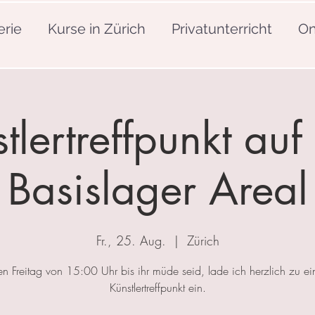
erie
Kurse in Zürich
Privatunterricht
On
tlertreffpunkt au
Basislager Areal
Fr., 25. Aug.
  |  
Zürich
en Freitag von 15:00 Uhr bis ihr müde seid, lade ich herzlich zu e
Künstlertreffpunkt ein.