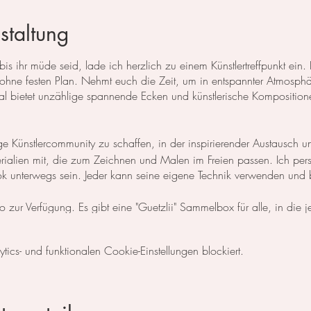
staltung
s ihr müde seid, lade ich herzlich zu einem Künstlertreffpunkt ein. 
ne festen Plan. Nehmt euch die Zeit, um in entspannter Atmosphäre 
eal bietet unzählige spannende Ecken und künstlerische Komposition
ige Künstlercommunity zu schaffen, in der inspirierender Austausch u
terialien mit, die zum Zeichnen und Malen im Freien passen. Ich pe
k unterwegs sein. Jeder kann seine eigene Technik verwenden und b
o zur Verfügung. Es gibt eine "Guetzlii" Sammelbox für alle, in die 
e Unterstützung von 5 Franken zur Organisation des Treffpunkts.
cs- und funktionalen Cookie-Einstellungen blockiert.
en, bitte ich um einen kurzen Anruf oder eine Nachricht (auch p
euch mitteilen wo wir uns gerade befinden.