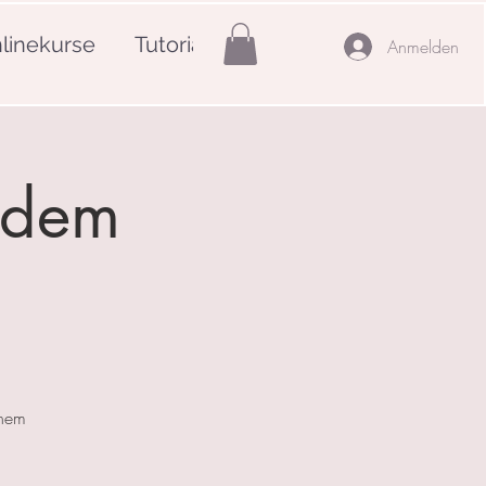
linekurse
Tutorials
Mehr
Anmelden
f dem
inem