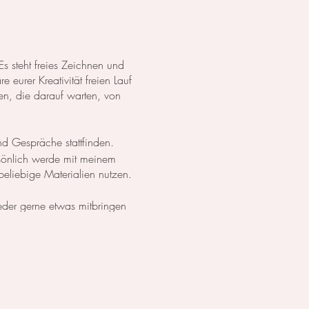
Es steht freies Zeichnen und
eurer Kreativität freien Lauf
en, die darauf warten, von
nd Gespräche stattfinden.
rsönlich werde mit meinem
eliebige Materialien nutzen.
jeder gerne etwas mitbringen
er WhatsApp) unter 079 859