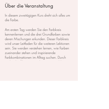
Über die Veranstaltung
In diesem zweitägigen Kurs dreht sich alles um
die Farbe.
Am ersten Tag werden Sie den Farbkreis
kennenlernen und die drei Grundfarben sowie
deren Mischungen erkunden. Dieser Farbkreis
wird unser Leitfaden für die weiteren Lektionen
sein. Sie werden verstehen lernen, wie Farben
zueinander stehen und inspirierende
Farbkombinationen im Alltag suchen. Durch
praktische Übungen analysieren wir Bilder, Fotos
und Illustrationen, und Sie malen die
erkennbaren Farbkombinationen auf.
In der zweiten Lektion konzentrieren wir uns auf
Diese Veranstaltung teilen
ausgewählte Bilder und Illustrationen, die Ihnen
am meisten gefallen, um Ihren individuellen
Farbcharakter zu erkunden. Diese Farben setzen
Sie in kleinen Motiven um. Auf diese Weise
entdecken Sie Ihren persönlichen Farbstil.