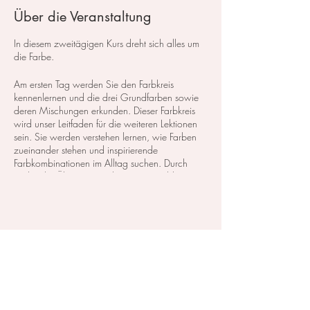
Über die Veranstaltung
In diesem zweitägigen Kurs dreht sich alles um
die Farbe.
Am ersten Tag werden Sie den Farbkreis
kennenlernen und die drei Grundfarben sowie
deren Mischungen erkunden. Dieser Farbkreis
wird unser Leitfaden für die weiteren Lektionen
sein. Sie werden verstehen lernen, wie Farben
zueinander stehen und inspirierende
Farbkombinationen im Alltag suchen. Durch
praktische Übungen analysieren wir Bilder, Fotos
und Illustrationen, und Sie malen die
erkennbaren Farbkombinationen auf.
In der zweiten Lektion konzentrieren wir uns auf
Diese Veranstaltung teilen
ausgewählte Bilder und Illustrationen, die Ihnen
am meisten gefallen, um Ihren individuellen
Farbcharakter zu erkunden. Diese Farben setzen
Sie in kleinen Motiven um. Auf diese Weise
entdecken Sie Ihren persönlichen Farbstil.