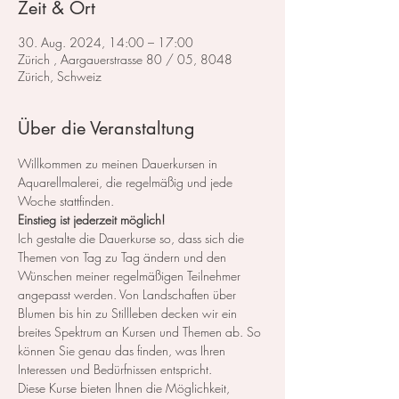
Zeit & Ort
30. Aug. 2024, 14:00 – 17:00
Zürich , Aargauerstrasse 80 / 05, 8048
Zürich, Schweiz
Über die Veranstaltung
Willkommen zu meinen Dauerkursen in 
Aquarellmalerei, die regelmäßig und jede 
Woche stattfinden.
Einstieg ist jederzeit möglich!
Ich gestalte die Dauerkurse so, dass sich die 
Themen von Tag zu Tag ändern und den 
Wünschen meiner regelmäßigen Teilnehmer 
angepasst werden. Von Landschaften über 
Blumen bis hin zu Stillleben decken wir ein 
breites Spektrum an Kursen und Themen ab. So 
können Sie genau das finden, was Ihren 
Interessen und Bedürfnissen entspricht.
Diese Kurse bieten Ihnen die Möglichkeit, 