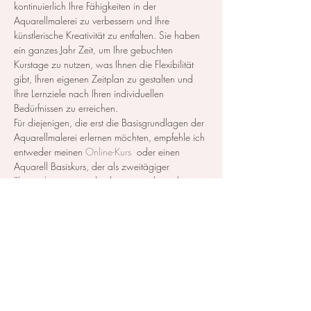
kontinuierlich Ihre Fähigkeiten in der 
Aquarellmalerei zu verbessern und Ihre 
künstlerische Kreativität zu entfalten. Sie haben 
ein ganzes Jahr Zeit, um Ihre gebuchten 
Kurstage zu nutzen, was Ihnen die Flexibilität 
gibt, Ihren eigenen Zeitplan zu gestalten und 
Ihre Lernziele nach Ihren individuellen 
Bedürfnissen zu erreichen.
Für diejenigen, die erst die Basisgrundlagen der 
Aquarellmalerei erlernen möchten, empfehle ich 
entweder meinen 
Online-Kurs
  oder einen 
Aquarell Basiskurs, der als zweitägiger 
Themenkurs
 ausgeschrieben ist, zu besuchen. 
Alle gebuchten Tage sind…
Mehr anzeigen
Diese Veranstaltung teilen