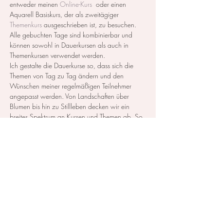
entweder meinen 
Online-Kurs
  oder einen 
Aquarell Basiskurs, der als zweitägiger 
Themenkurs
 ausgeschrieben ist, zu besuchen. 
Alle gebuchten Tage sind kombinierbar und 
können sowohl in Dauerkursen als auch in 
Themenkursen verwendet werden.
Ich gestalte die Dauerkurse so, dass sich die 
Themen von Tag zu Tag ändern und den 
Wünschen meiner regelmäßigen Teilnehmer 
angepasst werden. Von Landschaften über 
Blumen bis hin zu Stillleben decken wir ein 
breites Spektrum an Kursen und Themen ab. So 
können Sie genau…
Mehr anzeigen
Diese Veranstaltung teilen