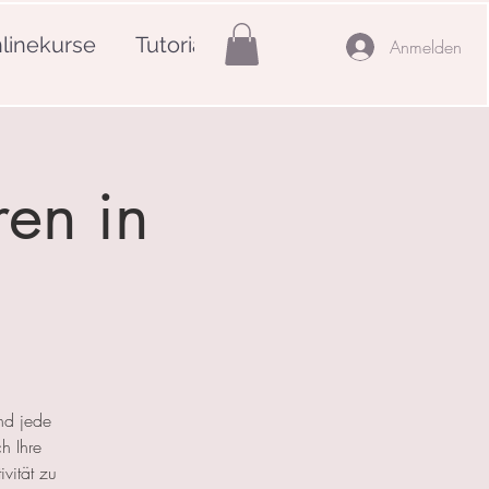
linekurse
Tutorials
Mehr
Anmelden
ren in
nd jede
h Ihre
ivität zu