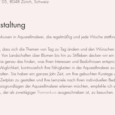
 / 05, 8048 Zürich, Schweiz
staltung
ursen in Aquarellmalerei, die regelmäßig und jede Woche stattfin
 so, dass sich die Themen von Tag zu Tag ändern und den Wünschen
Von Landschaften über Blumen bis hin zu Stillleben decken wir ein 
 genau das finden, was Ihren Interessen und Bedürfnissen entspric
öglichkeit, kontinuierlich Ihre Fähigkeiten in der Aquarellmalerei zu
ntfalten. Sie haben ein ganzes Jahr Zeit, um Ihre gebuchten Kurstage
n Zeitplan zu gestalten und Ihre Lernziele nach Ihren individuellen Be
Basisgrundlagen der Aquarellmalerei erlernen möchten, empfehle ich
, der als zweitägiger 
Themenkurs
 ausgeschrieben ist, zu besuchen