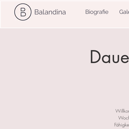
Balandina
Biografie
Gal
Dauer
Willko
Woche
Fähigkei