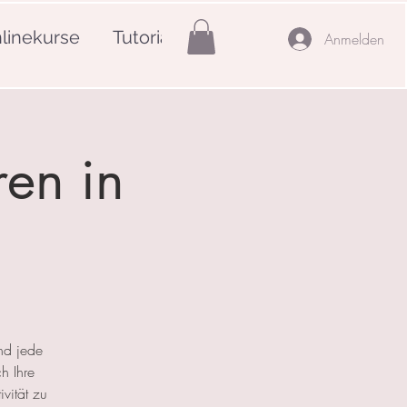
linekurse
Tutorials
Mehr
Anmelden
ren in
nd jede
h Ihre
ivität zu