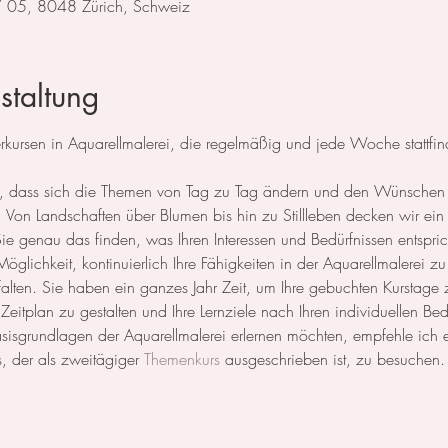
 / 05, 8048 Zürich, Schweiz
staltung
ursen in Aquarellmalerei, die regelmäßig und jede Woche stattfin
 so, dass sich die Themen von Tag zu Tag ändern und den Wünschen
Von Landschaften über Blumen bis hin zu Stillleben decken wir ein 
 genau das finden, was Ihren Interessen und Bedürfnissen entspric
öglichkeit, kontinuierlich Ihre Fähigkeiten in der Aquarellmalerei zu
ntfalten. Sie haben ein ganzes Jahr Zeit, um Ihre gebuchten Kurstage
n Zeitplan zu gestalten und Ihre Lernziele nach Ihren individuellen Be
Basisgrundlagen der Aquarellmalerei erlernen möchten, empfehle ich
, der als zweitägiger 
Themenkurs
 ausgeschrieben ist, zu besuchen