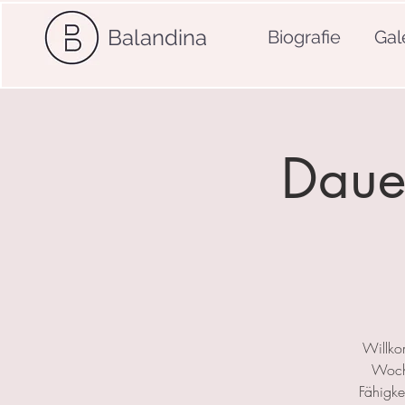
Balandina
Biografie
Gal
Dauer
Willko
Woche
Fähigkei