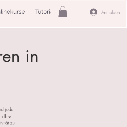
linekurse
Tutorials
Mehr
Anmelden
ren in
nd jede
h Ihre
ivität zu