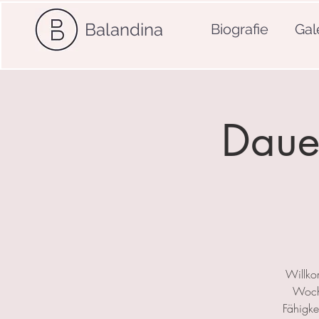
Balandina
Biografie
Gal
Dauer
Willko
Woche
Fähigkei