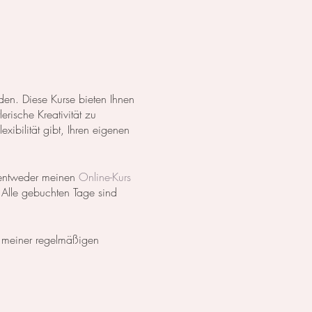
en. Diese Kurse bieten Ihnen
erische Kreativität zu
xibilität gibt, Ihren eigenen
h entweder meinen
Online-Kurs
 Alle gebuchten Tage sind
 meiner regelmäßigen
 breites Spektrum an Kursen
ht.