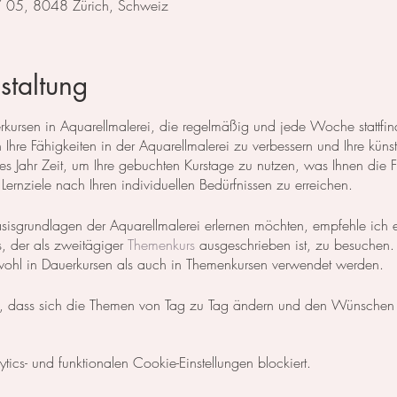
 / 05, 8048 Zürich, Schweiz
staltung
rsen in Aquarellmalerei, die regelmäßig und jede Woche stattfind
 Ihre Fähigkeiten in der Aquarellmalerei zu verbessern und Ihre künstl
s Jahr Zeit, um Ihre gebuchten Kurstage zu nutzen, was Ihnen die Fle
 Lernziele nach Ihren individuellen Bedürfnissen zu erreichen.
 Basisgrundlagen der Aquarellmalerei erlernen möchten, empfehle ic
s, der als zweitägiger
Themenkurs
ausgeschrieben ist, zu besuchen.
ohl in Dauerkursen als auch in Themenkursen verwendet werden.
 so, dass sich die Themen von Tag zu Tag ändern und den Wünschen
Von Landschaften über Blumen bis hin zu Stillleben decken wir ein
 genau das finden, was Ihren Interessen und Bedürfnissen entspric
cs- und funktionalen Cookie-Einstellungen blockiert.
en Wochentagen statt: