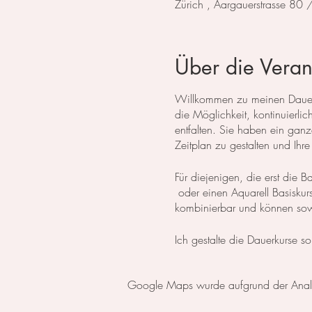
Zürich , Aargauerstrasse 80
Über die Veran
Willkommen zu meinen Dauerku
die Möglichkeit, kontinuierlich
entfalten. Sie haben ein ganze
Zeitplan zu gestalten und Ihre
Für diejenigen, die erst die
oder einen Aquarell Basiskur
kombinierbar und können sow
Ich gestalte die Dauerkurse
Teilnehmer angepasst werden. 
und Themen ab. So können Sie
Google Maps wurde aufgrund der Analyti
Dauerkurse finden an folgend