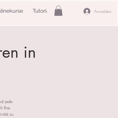
linekurse
Tutorials
Mehr
Anmelden
ren in
nd jede
h Ihre
ivität zu