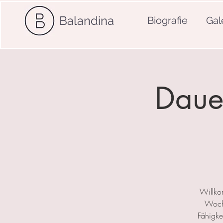
Balandina
Biografie
Gal
Dauer
Willko
Woche
Fähigkei