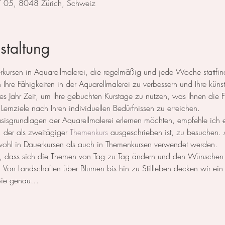
 / 05, 8048 Zürich, Schweiz
staltung
rsen in Aquarellmalerei, die regelmäßig und jede Woche stattfind
 Ihre Fähigkeiten in der Aquarellmalerei zu verbessern und Ihre künstl
s Jahr Zeit, um Ihre gebuchten Kurstage zu nutzen, was Ihnen die Fle
 Lernziele nach Ihren individuellen Bedürfnissen zu erreichen.
Basisgrundlagen der Aquarellmalerei erlernen möchten, empfehle ich
, der als zweitägiger 
Themenkurs
 ausgeschrieben ist, zu besuchen. 
ohl in Dauerkursen als auch in Themenkursen verwendet werden.
 so, dass sich die Themen von Tag zu Tag ändern und den Wünschen
Von Landschaften über Blumen bis hin zu Stillleben decken wir ein 
Sie genau…