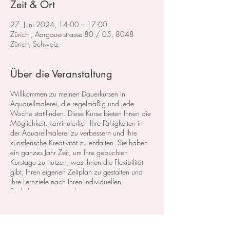
Zeit & Ort
27. Juni 2024, 14:00 – 17:00
Zürich , Aargauerstrasse 80 / 05, 8048
Zürich, Schweiz
Über die Veranstaltung
Willkommen zu meinen Dauerkursen in
Aquarellmalerei, die regelmäßig und jede
Woche stattfinden. Diese Kurse bieten Ihnen die
Möglichkeit, kontinuierlich Ihre Fähigkeiten in
der Aquarellmalerei zu verbessern und Ihre
künstlerische Kreativität zu entfalten. Sie haben
ein ganzes Jahr Zeit, um Ihre gebuchten
Kurstage zu nutzen, was Ihnen die Flexibilität
gibt, Ihren eigenen Zeitplan zu gestalten und
Ihre Lernziele nach Ihren individuellen
Bedürfnissen zu erreichen.
Für diejenigen, die erst die Basisgrundlagen der
Aquarellmalerei erlernen möchten, empfehle ich