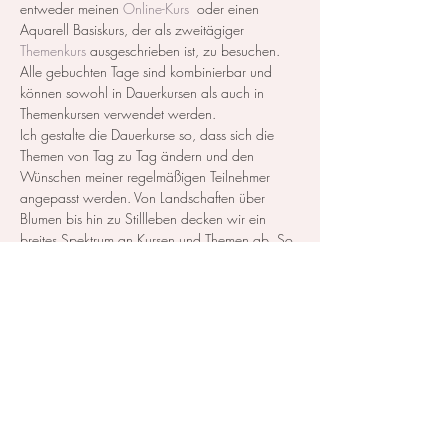
entweder meinen 
Online-Kurs
  oder einen 
Aquarell Basiskurs, der als zweitägiger 
Themenkurs
 ausgeschrieben ist, zu besuchen. 
Alle gebuchten Tage sind kombinierbar und 
können sowohl in Dauerkursen als auch in 
Themenkursen verwendet werden. 
Ich gestalte die Dauerkurse so, dass sich die 
Themen von Tag zu Tag ändern und den 
Wünschen meiner regelmäßigen Teilnehmer 
angepasst werden. Von Landschaften über 
Blumen bis hin zu Stillleben decken wir ein 
breites Spektrum an Kursen und Themen ab. So 
können Sie genau…
Mehr anzeigen
Diese Veranstaltung teilen