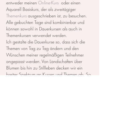
entweder meinen 
Online-Kurs
  oder einen 
Aquarell Basiskurs, der als zweitägiger 
Themenkurs
 ausgeschrieben ist, zu besuchen. 
Alle gebuchten Tage sind kombinierbar und 
können sowohl in Dauerkursen als auch in 
Themenkursen verwendet werden. 
Ich gestalte die Dauerkurse so, dass sich die 
Themen von Tag zu Tag ändern und den 
Wünschen meiner regelmäßigen Teilnehmer 
angepasst werden. Von Landschaften über 
Blumen bis hin zu Stillleben decken wir ein 
breites Spektrum an Kursen und Themen ab. So 
können Sie genau…
Mehr anzeigen
Diese Veranstaltung teilen