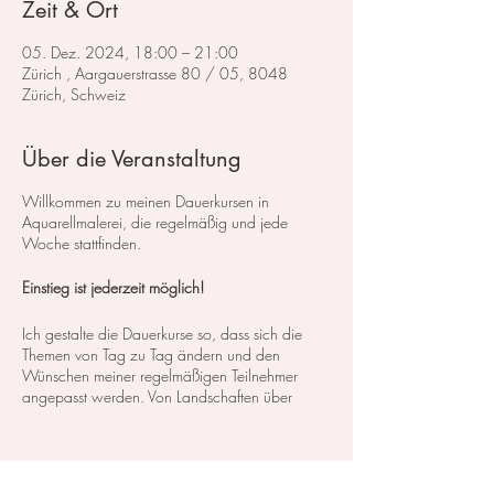
Zeit & Ort
05. Dez. 2024, 18:00 – 21:00
Zürich , Aargauerstrasse 80 / 05, 8048
Zürich, Schweiz
Über die Veranstaltung
Willkommen zu meinen Dauerkursen in
Aquarellmalerei, die regelmäßig und jede
Woche stattfinden.
Einstieg ist jederzeit möglich!
Ich gestalte die Dauerkurse so, dass sich die
Themen von Tag zu Tag ändern und den
Wünschen meiner regelmäßigen Teilnehmer
angepasst werden. Von Landschaften über
Blumen bis hin zu Stillleben decken wir ein
breites Spektrum an Kursen und Themen ab. So
können Sie genau das finden, was Ihren
Interessen und Bedürfnissen entspricht.