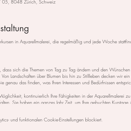
 / 05, 8048 Zürich, Schweiz
staltung
ursen in Aquarellmalerei, die regelmäßig und jede Woche stattfin
 so, dass sich die Themen von Tag zu Tag ändern und den Wünschen
Von Landschaften über Blumen bis hin zu Stillleben decken wir ein
 genau das finden, was Ihren Interessen und Bedürfnissen entspric
öglichkeit, kontinuierlich Ihre Fähigkeiten in der Aquarellmalerei zu
ntfalten. Sie haben ein ganzes Jahr Zeit, um Ihre gebuchten Kurstage
n Zeitplan zu gestalten und Ihre Lernziele nach Ihren individuellen Be
cs- und funktionalen Cookie-Einstellungen blockiert.
 Basisgrundlagen der Aquarellmalerei erlernen möchten, empfehle ic
s, der als zweitägiger
Themenkurs
ausgeschrieben ist, zu besuchen.