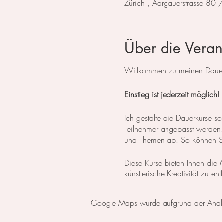
Zürich , Aargauerstrasse 80
Über die Veran
Willkommen zu meinen Dauerk
Einstieg ist jederzeit möglich!
Ich gestalte die Dauerkurse
Teilnehmer angepasst werden. 
und Themen ab. So können Sie
Diese Kurse bieten Ihnen die M
künstlerische Kreativität zu e
Flexibilität gibt, Ihren eigene
Google Maps wurde aufgrund der Analyti
Für diejenigen, die erst die
oder einen Aquarell Basiskur