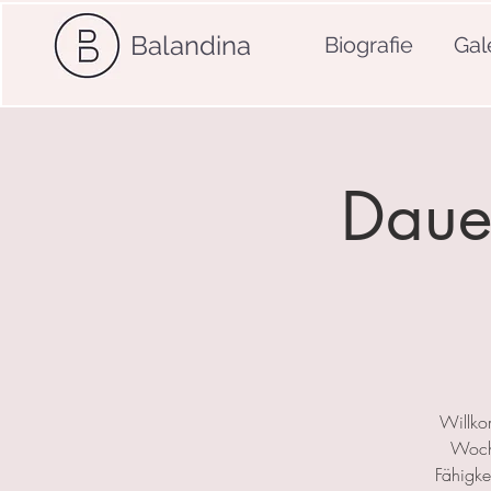
Balandina
Biografie
Gal
Dauer
Willko
Woche
Fähigkei