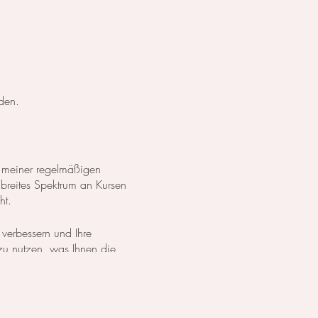
den.
 meiner regelmäßigen
 breites Spektrum an Kursen
ht.
 verbessern und Ihre
 zu nutzen, was Ihnen die
dürfnissen zu erreichen.
h entweder meinen
Online-Kurs
 Alle gebuchten Tage sind