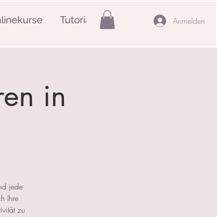
linekurse
Tutorials
Mehr
Anmelden
ren in
nd jede
h Ihre
ivität zu