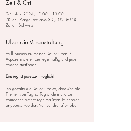
Zeit & Ort
26. Nov. 2024, 10:00 – 13:00
Zürich , Aargauerstrasse 80 / 05, 8048
Zürich, Schweiz
Über die Veranstaltung
Willkommen zu meinen Dauerkursen in
Aquarellmalerei, die regelmäßig und jede
Woche stattfinden.
Einstieg ist jederzeit möglich!
Ich gestalte die Dauerkurse so, dass sich die
Themen von Tag zu Tag ändern und den
Wünschen meiner regelmäßigen Teilnehmer
angepasst werden. Von Landschaften über
Blumen bis hin zu Stillleben decken wir ein
breites Spektrum an Kursen und Themen ab. So
können Sie genau das finden, was Ihren
Interessen und Bedürfnissen entspricht.