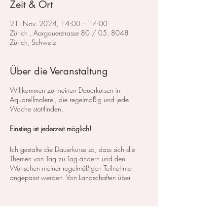
Zeit & Ort
21. Nov. 2024, 14:00 – 17:00
Zürich , Aargauerstrasse 80 / 05, 8048
Zürich, Schweiz
Über die Veranstaltung
Willkommen zu meinen Dauerkursen in
Aquarellmalerei, die regelmäßig und jede
Woche stattfinden.
Einstieg ist jederzeit möglich!
Ich gestalte die Dauerkurse so, dass sich die
Themen von Tag zu Tag ändern und den
Wünschen meiner regelmäßigen Teilnehmer
angepasst werden. Von Landschaften über
Blumen bis hin zu Stillleben decken wir ein
breites Spektrum an Kursen und Themen ab. So
können Sie genau das finden, was Ihren
Interessen und Bedürfnissen entspricht.